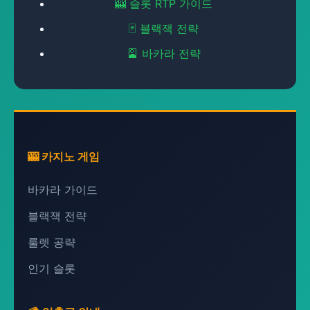
🎰 슬롯 RTP 가이드
🃏 블랙잭 전략
🎴 바카라 전략
🎰 카지노 게임
바카라 가이드
블랙잭 전략
룰렛 공략
인기 슬롯