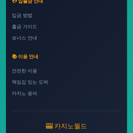
💳 입출금 안내
입금 방법
출금 가이드
보너스 안내
📚 이용 안내
안전한 이용
책임감 있는 도박
카지노 용어
🎰 카지노월드