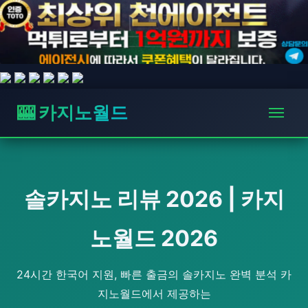
🎰 카지노월드
솔카지노 리뷰 2026 | 카지
노월드 2026
24시간 한국어 지원, 빠른 출금의 솔카지노 완벽 분석 카
지노월드에서 제공하는