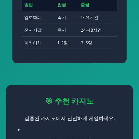
방법
입금
출금
암호화폐
즉시
1-24시간
전자지갑
즉시
24-48시간
계좌이체
1-2일
3-5일
🎯 추천 카지노
검증된 카지노에서 안전하게 게임하세요.