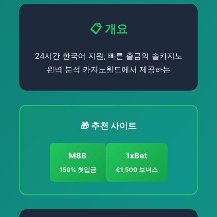
📋 개요
24시간 한국어 지원, 빠른 출금의 솔카지노
완벽 분석 카지노월드에서 제공하는
🎁 추천 사이트
M88
1xBet
150% 첫입금
€1,500 보너스