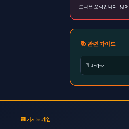
도박은 오락입니다. 잃어
📚 관련 가이드
🃏 바카라
🎰 카지노 게임