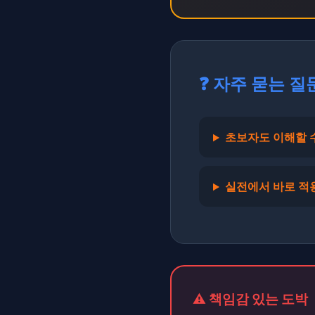
❓ 자주 묻는 질
초보자도 이해할 
실전에서 바로 적
⚠️ 책임감 있는 도박