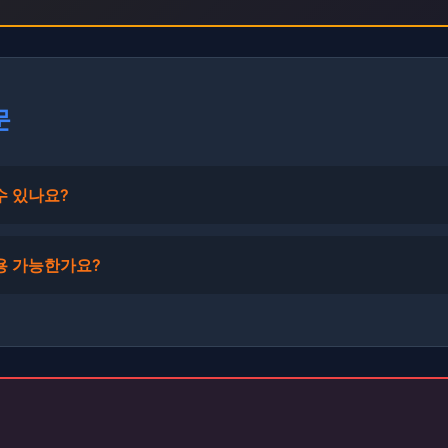
문
수 있나요?
용 가능한가요?