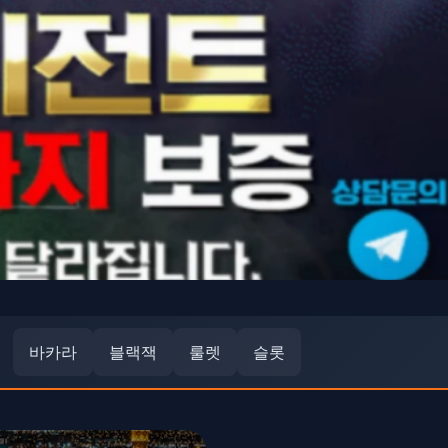
바카라
블랙잭
룰렛
슬롯