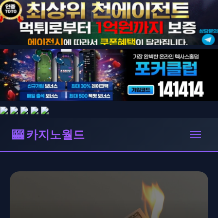
🎰 카지노월드