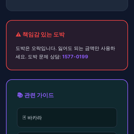
⚠️ 책임감 있는 도박
도박은 오락입니다. 잃어도 되는 금액만 사용하
세요. ​도박 문제 상담:
1577-0199
📚 관련 가이드
🃏 바카라