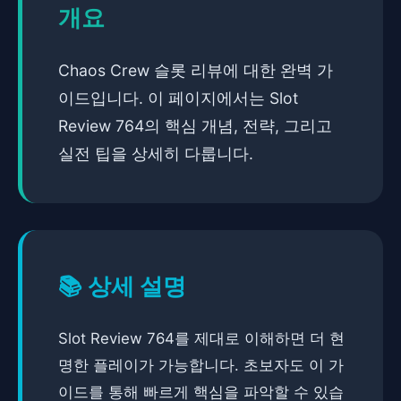
개요
Chaos Crew 슬롯 리뷰에 대한 완벽 가
이드입니다. 이 페이지에서는 Slot
Review 764의 핵심 개념, 전략, 그리고
실전 팁을 상세히 다룹니다.
📚 상세 설명
Slot Review 764를 제대로 이해하면 더 현
명한 플레이가 가능합니다. ​​초보자도 이 가
이드를 통해 빠르게 핵심을 파악할 수 있습