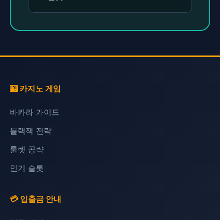
🎰 카지노 게임
바카라 가이드
블랙잭 전략
룰렛 공략
인기 슬롯
💳 입출금 안내