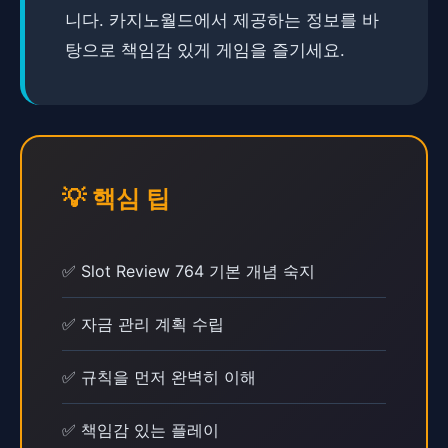
니다. 카지노월드에서 제공하는 정보를 바
탕으로 책임감 있게 게임을 즐기세요.
💡 핵심 팁
✅ Slot Review 764 기본 개념 숙지
✅ 자금 관리 계획 수립
✅ 규칙을 먼저 완벽히 이해
✅ 책임감 있는 플레이