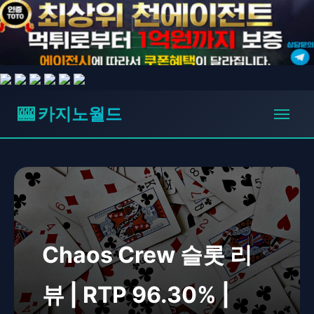
🎰 카지노월드
Chaos Crew 슬롯 리
뷰 | RTP 96.30% |