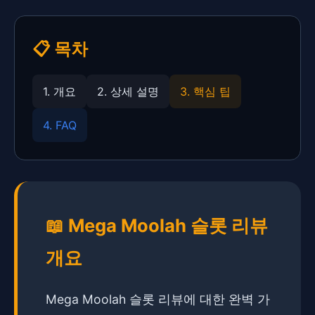
📋 목차
1. ​​개요
2. ​​상세 설명
3. ​핵심 팁
4. ​​FAQ
📖 Mega Moolah 슬롯 리뷰
개요
Mega Moolah 슬롯 리뷰에 대한 완벽 가