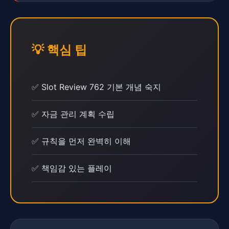
💡 핵심 팁
✅ Slot Review 762 기본 개념 숙지
✅ 자금 관리 계획 수립
✅ 규칙을 먼저 완벽히 이해
✅ 책임감 있는 플레이