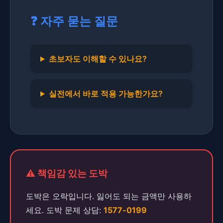
❓ 자주 묻는 질문
초보자도 이해할 수 있나요?
실전에서 바로 적용 가능한가요?
⚠️ 책임감 있는 도박
도박은 오락입니다. ​​잃어도 되는 금액만 사용하
세요. ​도박 문제 상담:
1577-0199