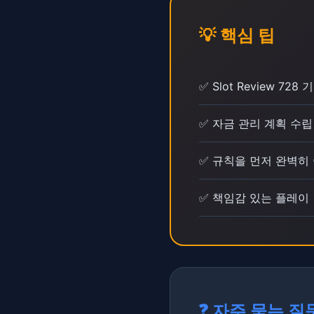
💡 핵심 팁
✅ Slot Review 72
✅ 자금 관리 계획 수립
✅ 규칙을 먼저 완벽히
✅ 책임감 있는 플레이
❓ 자주 묻는 질