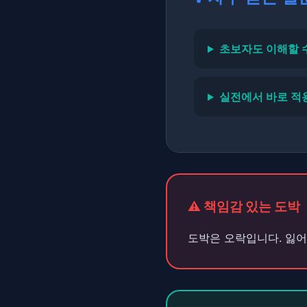
초보자도 이해할 
실전에서 바로 적
⚠️ 책임감 있는 도박
도박은 오락입니다. ​잃