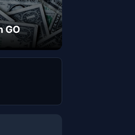
'n GO