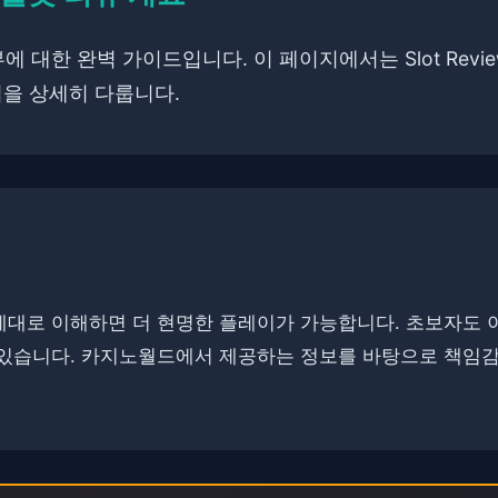
 리뷰에 대한 완벽 가이드입니다. 이 페이지에서는 Slot Revie
팁을 상세히 다룹니다.
728를 제대로 이해하면 더 현명한 플레이가 가능합니다. 초보자도
 있습니다. ​​카지노월드에서 제공하는 정보를 바탕으로 책임