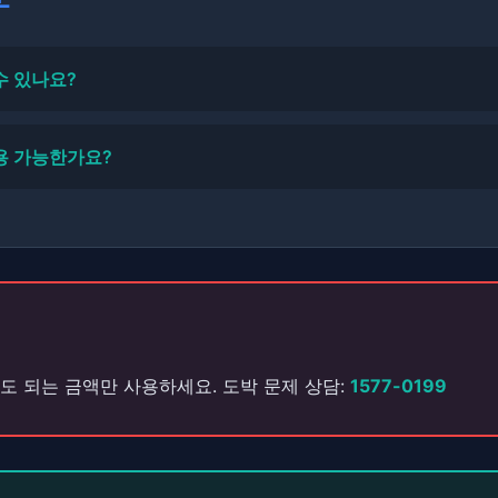
수 있나요?
용 가능한가요?
도 되는 금액만 사용하세요. ​도박 문제 상담:
1577-0199