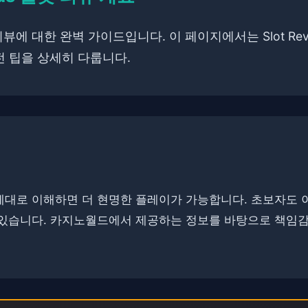
롯 리뷰에 대한 완벽 가이드입니다. ​​이 페이지에서는 Slot Rev
실전 팁을 상세히 다룹니다.
26를 제대로 이해하면 더 현명한 플레이가 가능합니다. ​초보자도
 있습니다. ​​카지노월드에서 제공하는 정보를 바탕으로 책임