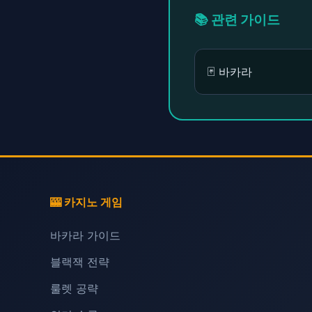
📚 관련 가이드
🃏 바카라
🎰 카지노 게임
바카라 가이드
블랙잭 전략
룰렛 공략