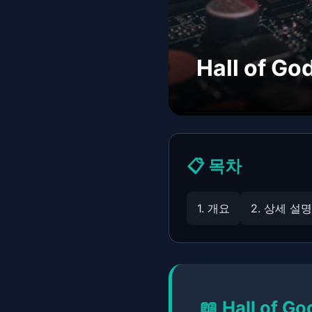
Hall of G
📋 목차
1. ​개요
2. ​상세 설명
📖 Hall of