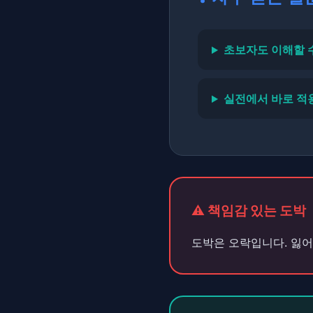
초보자도 이해할 
실전에서 바로 적
⚠️ 책임감 있는 도박
도박은 오락입니다. 잃어