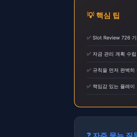
💡 핵심 팁
✅ Slot Review 72
✅ 자금 관리 계획 수립
✅ 규칙을 먼저 완벽히
✅ 책임감 있는 플레이
❓ 자주 묻는 질