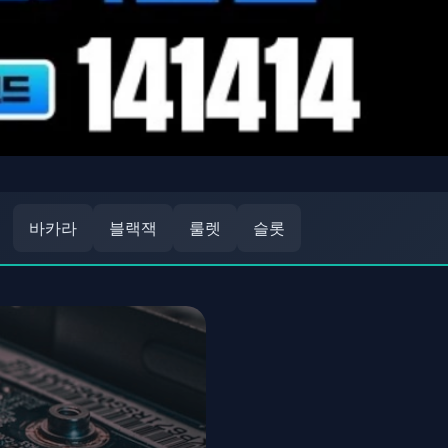
바카라
블랙잭
룰렛
슬롯