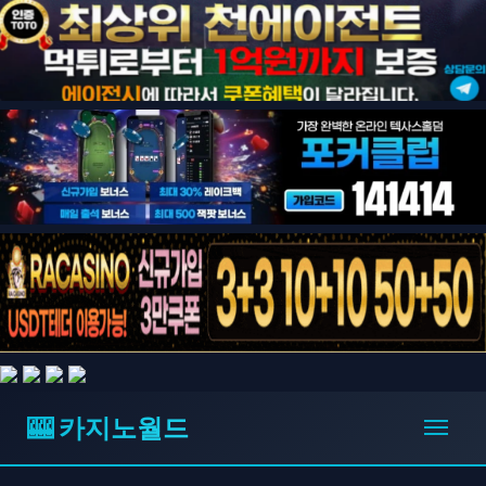
🎰 카지노월드