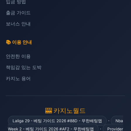
입금 방법
출금 가이드
보너스 안내
📚 이용 안내
안전한 이용
책임감 있는 도박
카지노 용어
🎰 카지노월드
·
Laliga 29 - 베팅 가이드 2026 #88D - 무한배팅맵
Nba
·
Week 2 - 베팅 가이드 2026 #AF2 - 무한배팅맵
Provider