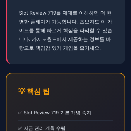
Slot Review 719를 제대로 이해하면 더 현
명한 플레이가 가능합니다. 초보자도 이 가
이드를 통해 빠르게 핵심을 파악할 수 있습
니다. 카지노월드에서 제공하는 정보를 바
탕으로 책임감 있게 게임을 즐기세요.
💡 핵심 팁
✅ Slot Review 719 기본 개념 숙지
✅ 자금 관리 계획 수립