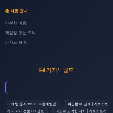
📚 사용 안내
안전한 이용
책임감 있는 도박
카지노 용어
🎰 카지노월드
·
·
베팅 통계 #191 - 무한배팅맵
피곤할 때 관계 | 러브스토
·
리 2026 - 전문 ED 정보
타오르 코막힘 대처 | 러브스토리