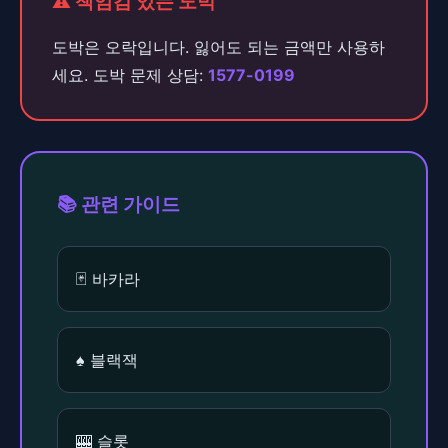
⚠️ 책임감 있는 도박
도박은 오락입니다. ​잃어도 되는 금액만 사용하
세요. 도박 문제 상담:
1577-0199
📚 관련 가이드
🃏 바카라
♠️ 블랙잭
🎰 슬롯