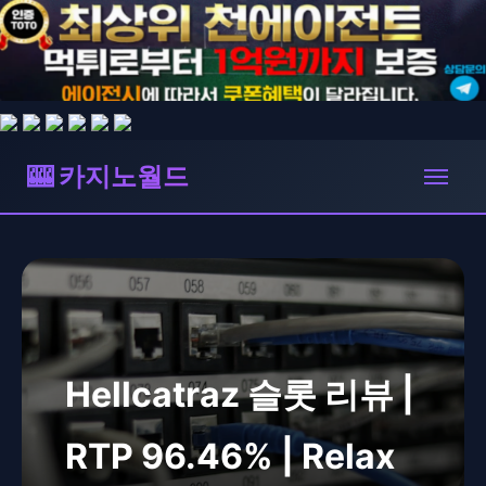
🎰 카지노월드
Hellcatraz 슬롯 리뷰 |
RTP 96.46% | Relax