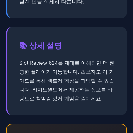
실전 팁을 상세히 다룹니다.
📚 상세 설명
Slot Review 624를 제대로 이해하면 더 현
명한 플레이가 가능합니다. ​​초보자도 이 가
이드를 통해 빠르게 핵심을 파악할 수 있습
니다. 카지노월드에서 제공하는 정보를 바
탕으로 책임감 있게 게임을 즐기세요.