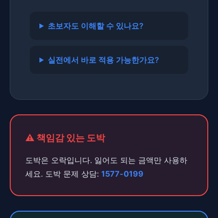
초보자도 이해할 수 있나요?
실전에서 바로 적용 가능한가요?
⚠️ 책임감 있는 도박
도박은 오락입니다. 잃어도 되는 금액만 사용하
세요. ​​도박 문제 상담:
1577-0199