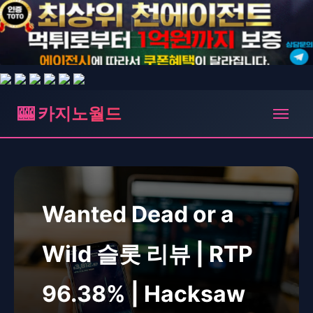
🎰 카지노월드
Wanted Dead or a
Wild 슬롯 리뷰 | RTP
96.38% | Hacksaw