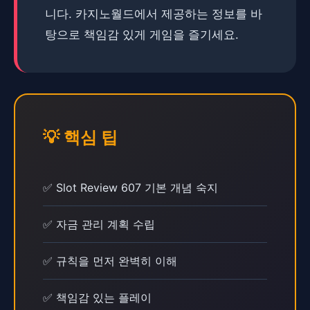
니다. 카지노월드에서 제공하는 정보를 바
탕으로 책임감 있게 게임을 즐기세요.
💡 핵심 팁
✅ Slot Review 607 기본 개념 숙지
✅ 자금 관리 계획 수립
✅ 규칙을 먼저 완벽히 이해
✅ 책임감 있는 플레이