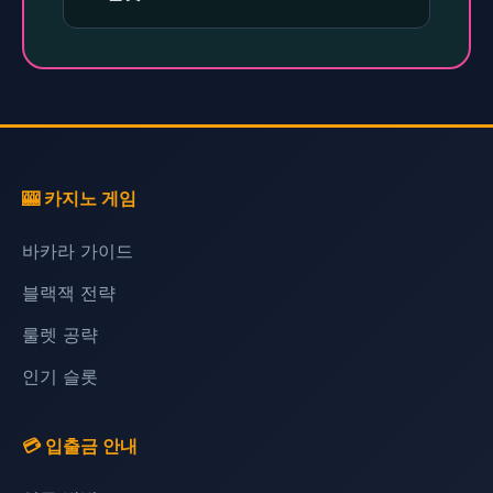
🎰 카지노 게임
바카라 가이드
블랙잭 전략
룰렛 공략
인기 슬롯
💳 입출금 안내