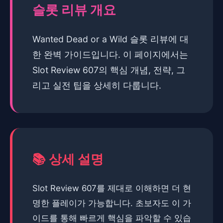
슬롯 리뷰 개요
Wanted Dead or a Wild 슬롯 리뷰에 대
한 완벽 가이드입니다. 이 페이지에서는
Slot Review 607의 핵심 개념, 전략, 그
리고 실전 팁을 상세히 다룹니다.
📚 상세 설명
Slot Review 607를 제대로 이해하면 더 현
명한 플레이가 가능합니다. 초보자도 이 가
이드를 통해 빠르게 핵심을 파악할 수 있습