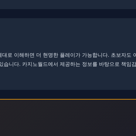
596를 제대로 이해하면 더 현명한 플레이가 가능합니다. 초보자도
 있습니다. ​​카지노월드에서 제공하는 정보를 바탕으로 책임