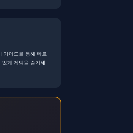
 이 가이드를 통해 빠르
감 있게 게임을 즐기세