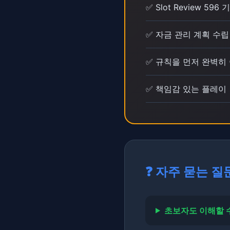
✅ Slot Review 59
✅ 자금 관리 계획 수립
✅ 규칙을 먼저 완벽히
✅ 책임감 있는 플레이
❓ 자주 묻는 질
초보자도 이해할 