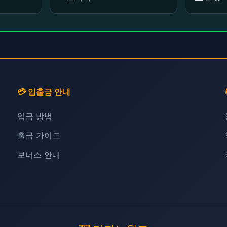
💳 입출금 안내
입금 방법
출금 가이드
보너스 안내