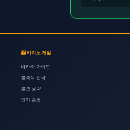
🎰 카지노 게임
바카라 가이드
블랙잭 전략
룰렛 공략
인기 슬롯