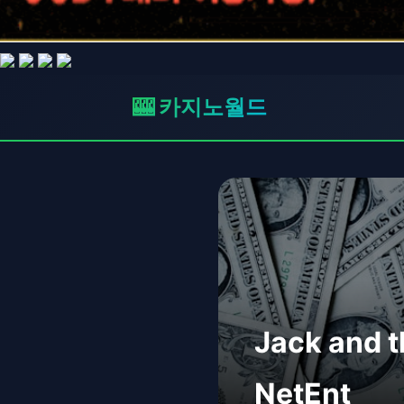
🎰 카지노월드
Jack and 
NetEnt