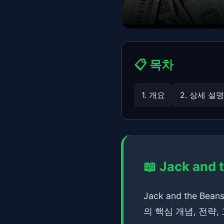
📋 목차
1. 개요
2. 상세 설명
📖 Jack and
Jack and the B
의 핵심 개념, 전략