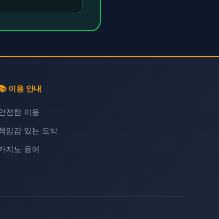
📚 이용 안내
안전한 이용
책임감 있는 도박
카지노 용어