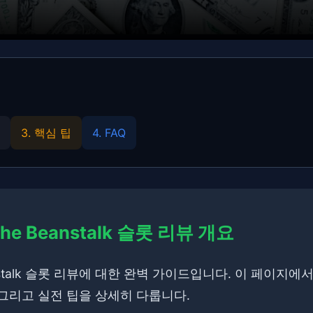
3. ​핵심 팁
4. FAQ
 the Beanstalk 슬롯 리뷰 개요
eanstalk 슬롯 리뷰에 대한 완벽 가이드입니다. 이 페이지에서는 
, 그리고 실전 팁을 상세히 다룹니다.