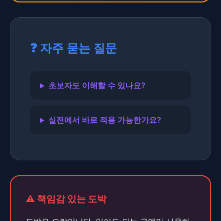
❓ 자주 묻는 질문
초보자도 이해할 수 있나요?
실전에서 바로 적용 가능한가요?
⚠️ 책임감 있는 도박