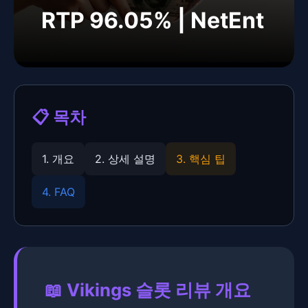
RTP 96.05% | NetEnt
📋 목차
1. ​​개요
2. 상세 설명
3. ​​핵심 팁
4. ​FAQ
📖 Vikings 슬롯 리뷰 개요