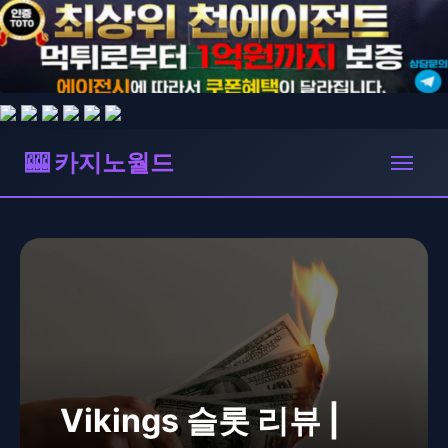
🎰 카지노월드
Vikings 슬롯 리뷰 |