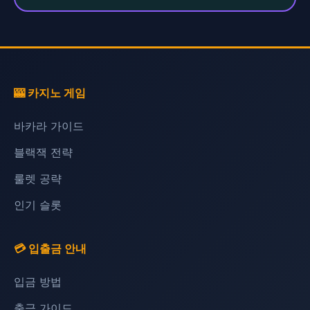
🎰 카지노 게임
바카라 가이드
블랙잭 전략
룰렛 공략
인기 슬롯
💳 입출금 안내
입금 방법
출금 가이드