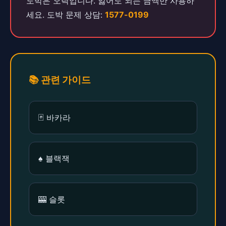
도박은 오락입니다. ​​잃어도 되는 금액만 사용하
세요. ​​도박 문제 상담:
1577-0199
📚 관련 가이드
🃏 바카라
♠️ 블랙잭
🎰 슬롯