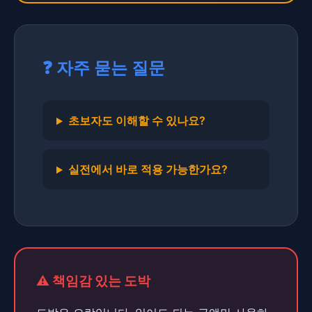
❓ 자주 묻는 질문
초보자도 이해할 수 있나요?
실전에서 바로 적용 가능한가요?
⚠️ 책임감 있는 도박