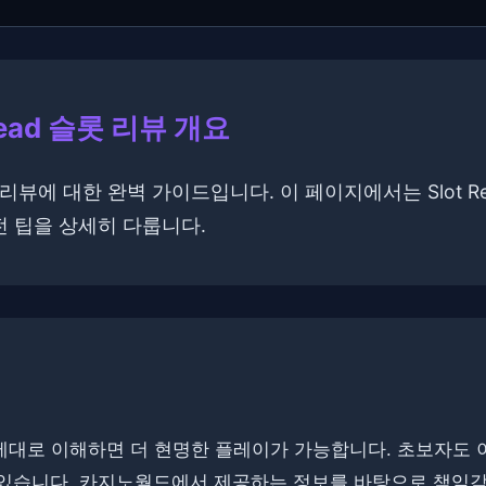
 Dead 슬롯 리뷰 개요
슬롯 리뷰에 대한 완벽 가이드입니다. ​​이 페이지에서는 Slot Re
실전 팁을 상세히 다룹니다.
545를 제대로 이해하면 더 현명한 플레이가 가능합니다. 초보자도
 있습니다. 카지노월드에서 제공하는 정보를 바탕으로 책임감