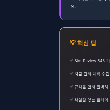
요.
💡 핵심 팁
✅ Slot Review 54
✅ 자금 관리 계획 수립
✅ 규칙을 먼저 완벽히
✅ 책임감 있는 플레이