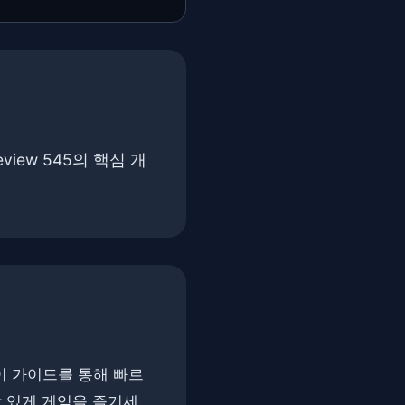
view 545의 핵심 개
 이 가이드를 통해 빠르
 있게 게임을 즐기세