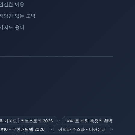
안전한 이용
책임감 있는 도박
카지노 용어
·
용 가이드 | 러브스토리 2026
야마토 베팅 총정리 완벽
·
·
o #10 - 무한배팅맵 2026
이렉타 주스와 - 비아센터