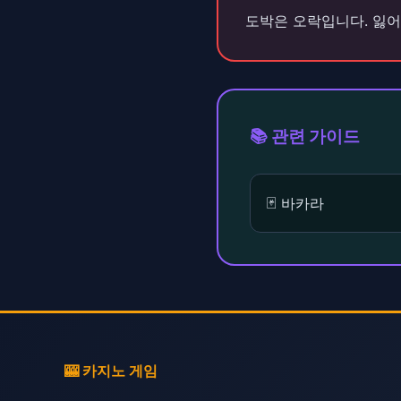
도박은 오락입니다. ​잃어
📚 관련 가이드
🃏 바카라
🎰 카지노 게임