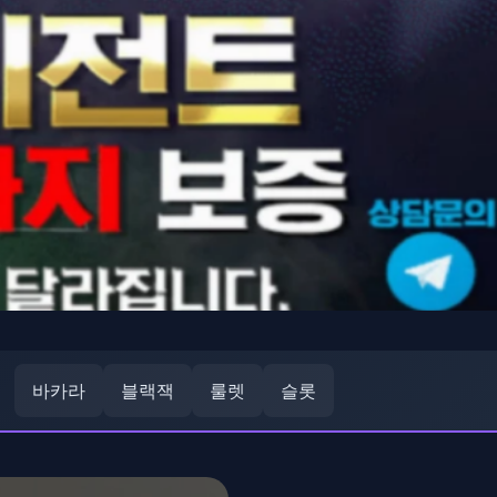
바카라
블랙잭
룰렛
슬롯