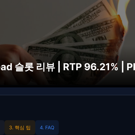
ead 슬롯 리뷰 | RTP 96.21% | P
3. ​핵심 팁
4. ​​FAQ