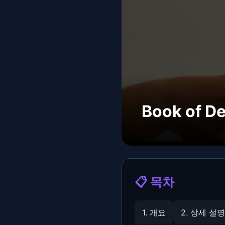
Book of D
📋 목차
1. ​​개요
2. ​​상세 설명