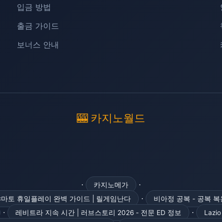
입금 방법
출금 가이드
보너스 안내
🎰 카지노월드
·
·
카지노메가
·
마토 휴일플레이 완벽 가이드 | 릴게임난다
비아정 공복 - 공복 복
·
·
레비트라 지속 시간 | 러브스토리 2026 - 전문 ED 정보
Lazi