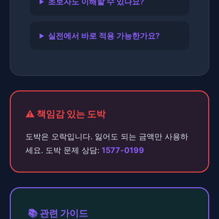
초보자도 이해할 수 있나요?
실전에서 바로 적용 가능한가요?
⚠️ 책임감 있는 도박
도박은 오락입니다. ​​잃어도 되는 금액만 사용하
세요. ​도박 문제 상담:
1577-0199
📚 관련 가이드