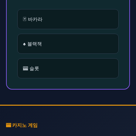
🃏 바카라
♠️ 블랙잭
🎰 슬롯
🎰 카지노 게임