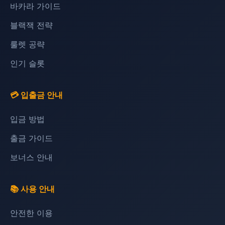
바카라 가이드
블랙잭 전략
룰렛 공략
인기 슬롯
💳 입출금 안내
입금 방법
출금 가이드
보너스 안내
📚 사용 안내
안전한 이용