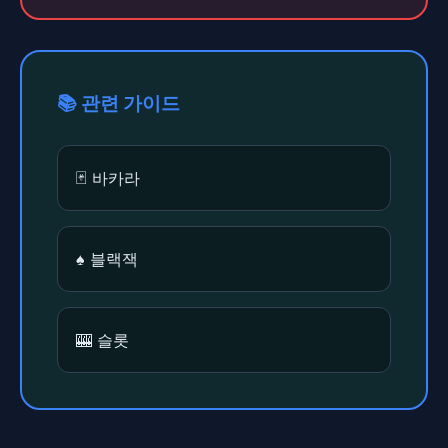
📚 관련 가이드
🃏 바카라
♠️ 블랙잭
🎰 슬롯