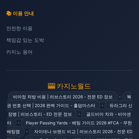
📚 이용 안내
안전한 이용
책임감 있는 도박
카지노 용어
🎰 카지노월드
·
비아정 처방 비용 | 러브스토리 2026 - 전문 ED 정보
복
·
권 번호 선택 | 2026 완벽 가이드 - 홀덤마스터
듀라그라 신
·
장병 | 러브스토리 - ED 전문 정보
골드비아 차와 - 비아센
·
터
Player Passing Yards - 베팅 가이드 2026 #FCA - 무한
·
배팅맵
자이데나 브랜드 비교 | 러브스토리 2026 - 전문 ED