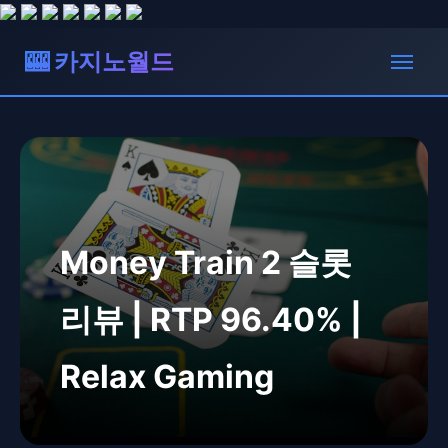
🎰 카지노월드
Money Train 2 슬롯
리뷰 | RTP 96.40% |
Relax Gaming