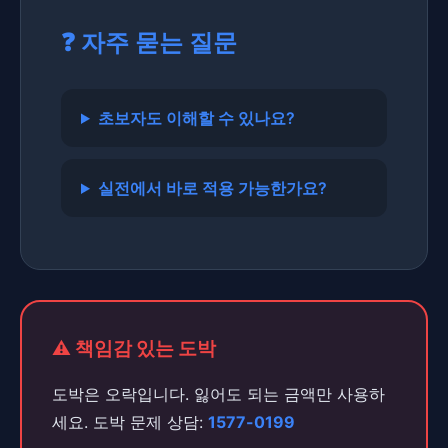
❓ 자주 묻는 질문
초보자도 이해할 수 있나요?
실전에서 바로 적용 가능한가요?
⚠️ 책임감 있는 도박
도박은 오락입니다. 잃어도 되는 금액만 사용하
세요. 도박 문제 상담:
1577-0199