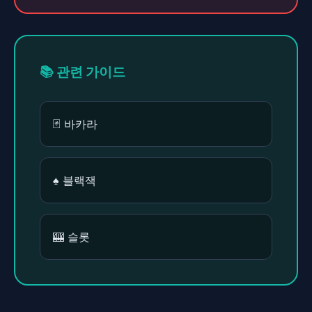
📚 관련 가이드
🃏 바카라
♠️ 블랙잭
🎰 슬롯