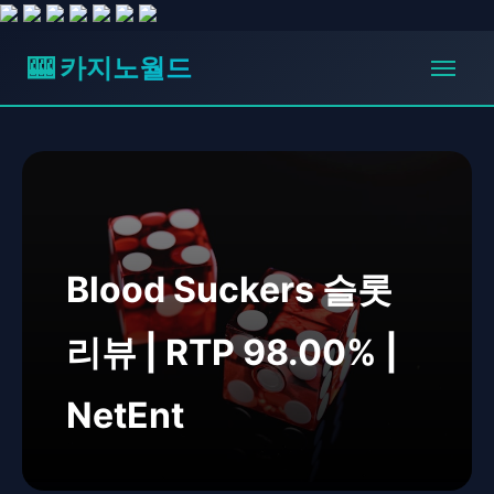
🎰 카지노월드
Blood Suckers 슬롯
리뷰 | RTP 98.00% |
NetEnt