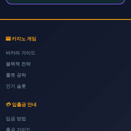
🎰 카지노 게임
바카라 가이드
블랙잭 전략
룰렛 공략
인기 슬롯
💳 입출금 안내
입금 방법
출금 가이드