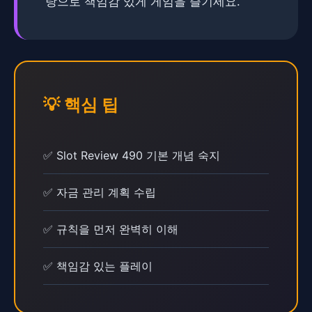
탕으로 책임감 있게 게임을 즐기세요.
💡 핵심 팁
✅ Slot Review 490 기본 개념 숙지
✅ 자금 관리 계획 수립
✅ 규칙을 먼저 완벽히 이해
✅ 책임감 있는 플레이