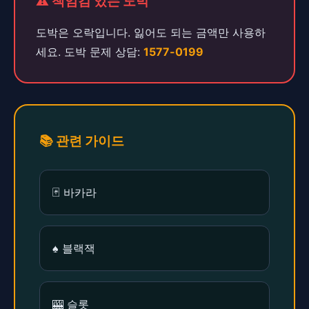
⚠️ 책임감 있는 도박
도박은 오락입니다. ​​잃어도 되는 금액만 사용하
세요. ​도박 문제 상담:
1577-0199
📚 관련 가이드
🃏 바카라
♠️ 블랙잭
🎰 슬롯