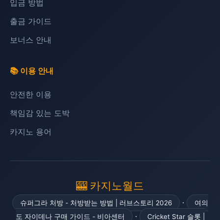
입금 방법
출금 가이드
보너스 안내
📚 이용 안내
안전한 이용
책임감 있는 도박
카지노 용어
🎰 카지노월드
·
슈퍼그라 처방 - 처방받는 방법 | 러브스토리 2026
여의
·
도 자이데나 구매 가이드 - 비아센터
Cricket Star 슬롯 |