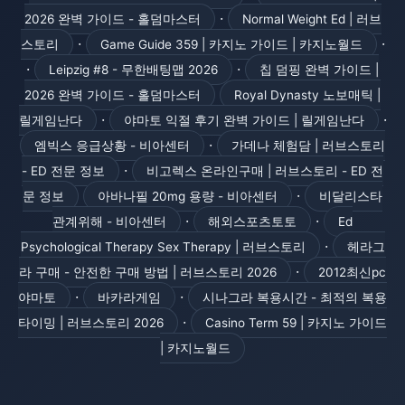
·
2026 완벽 가이드 - 홀덤마스터
Normal Weight Ed | 러브
·
·
스토리
Game Guide 359 | 카지노 가이드 | 카지노월드
·
·
Leipzig #8 - 무한배팅맵 2026
칩 덤핑 완벽 가이드 |
2026 완벽 가이드 - 홀덤마스터
Royal Dynasty 노보매틱 |
·
·
릴게임난다
야마토 익절 후기 완벽 가이드 | 릴게임난다
·
엠빅스 응급상황 - 비아센터
가데나 체험담 | 러브스토리
·
- ED 전문 정보
비고렉스 온라인구매 | 러브스토리 - ED 전
·
문 정보
아바나필 20mg 용량 - 비아센터
비달리스타
·
·
관계위해 - 비아센터
해외스포츠토토
Ed
·
Psychological Therapy Sex Therapy | 러브스토리
헤라그
·
라 구매 - 안전한 구매 방법 | 러브스토리 2026
2012최신pc
·
·
야마토
바카라게임
시나그라 복용시간 - 최적의 복용
·
타이밍 | 러브스토리 2026
Casino Term 59 | 카지노 가이드
| 카지노월드