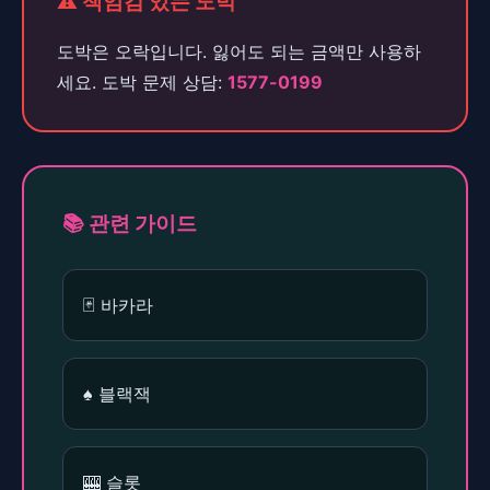
⚠️ 책임감 있는 도박
도박은 오락입니다. ​​잃어도 되는 금액만 사용하
세요. 도박 문제 상담:
1577-0199
📚 관련 가이드
🃏 바카라
♠️ 블랙잭
🎰 슬롯