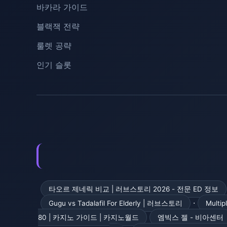
바카라 가이드
블랙잭 전략
룰렛 공략
인기 슬롯
타오르 제네릭 비교 | 러브스토리 2026 - 전문 ED 정보
·
Gugu vs Tadalafil For Elderly | 러브스토리
Multi
80 | 카지노 가이드 | 카지노월드
엠빅스 젤 - 비아센터