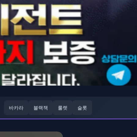
바카라
블랙잭
룰렛
슬롯