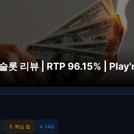
r 슬롯 리뷰 | RTP 96.15% | Play
3. ​핵심 팁
4. ​FAQ