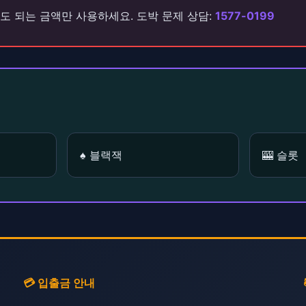
어도 되는 금액만 사용하세요. ​​도박 문제 상담:
1577-0199
♠️ 블랙잭
🎰 슬롯
💳 입출금 안내