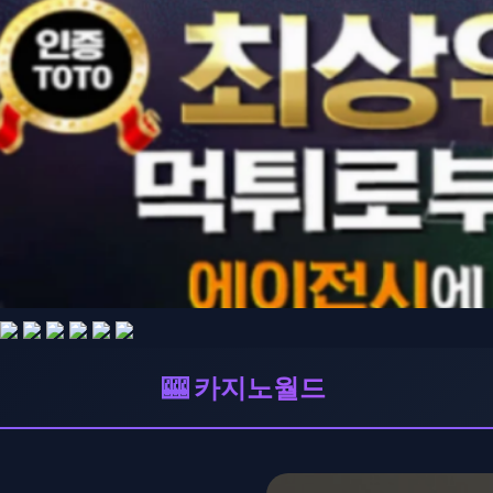
🎰 카지노월드