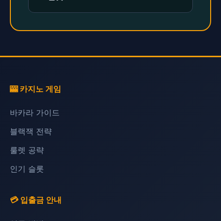
🎰 카지노 게임
바카라 가이드
블랙잭 전략
룰렛 공략
인기 슬롯
💳 입출금 안내