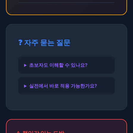
❓ 자주 묻는 질문
초보자도 이해할 수 있나요?
실전에서 바로 적용 가능한가요?