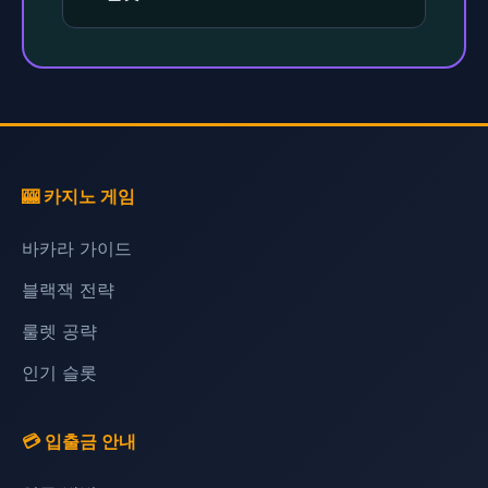
🎰 카지노 게임
바카라 가이드
블랙잭 전략
룰렛 공략
인기 슬롯
💳 입출금 안내