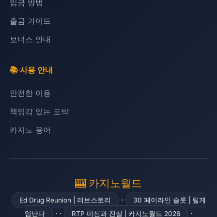
입금 방법
출금 가이드
보너스 안내
📚 사용 안내
안전한 이용
책임감 있는 도박
카지노 용어
🎰 카지노월드
·
Ed Drug Reunion | 러브스토리
30 페이라인 슬롯 | 릴게
· ·
·
임난다
RTP 미신과 진실 | 카지노월드 2026