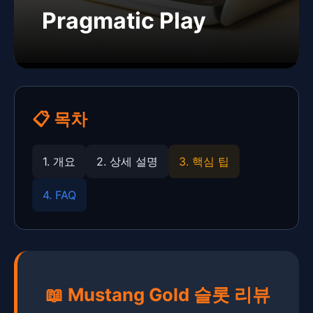
Pragmatic Play
📋 목차
1. ​개요
2. 상세 설명
3. ​​핵심 팁
4. ​​FAQ
📖 Mustang Gold 슬롯 리뷰