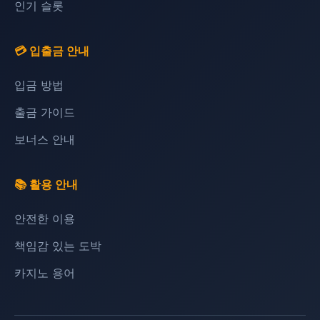
인기 슬롯
💳 입출금 안내
입금 방법
출금 가이드
보너스 안내
📚 활용 안내
안전한 이용
책임감 있는 도박
카지노 용어