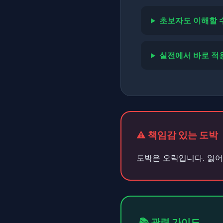
초보자도 이해할 
실전에서 바로 적
⚠️ 책임감 있는 도박
도박은 오락입니다. 잃어도
📚 관련 가이드