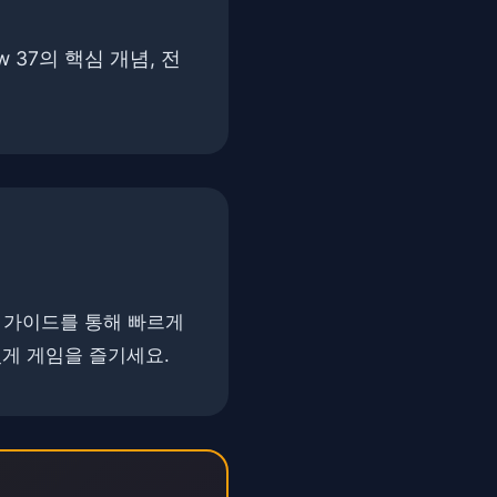
w 37의 핵심 개념, 전
 이 가이드를 통해 빠르게
게 게임을 즐기세요.