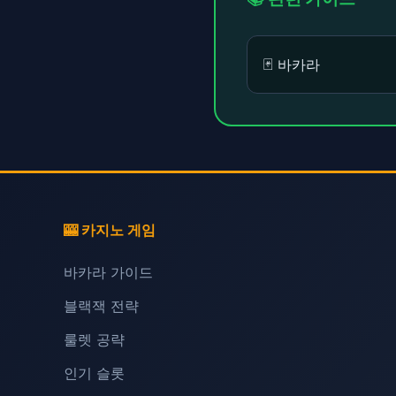
🃏 바카라
🎰 카지노 게임
바카라 가이드
블랙잭 전략
룰렛 공략
인기 슬롯