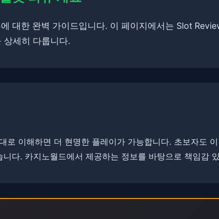
리뷰에 대한 완벽 가이드입니다. 이 페이지에서는 Slot Revie
을 상세히 다룹니다.
37를 제대로 이해하면 더 현명한 플레이가 가능합니다. 초보자도
습니다. 카지노월드에서 제공하는 정보를 바탕으로 책임감 있