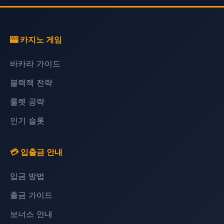
🎰 카지노 게임
바카라 가이드
블랙잭 전략
룰렛 공략
인기 슬롯
💳 입출금 안내
입금 방법
출금 가이드
보너스 안내