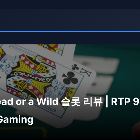
ad or a Wild 슬롯 리뷰 | RTP 9
Gaming