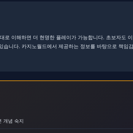
33를 제대로 이해하면 더 현명한 플레이가 가능합니다. ​초보자도
 있습니다. ​​카지노월드에서 제공하는 정보를 바탕으로 책임
 기본 개념 숙지