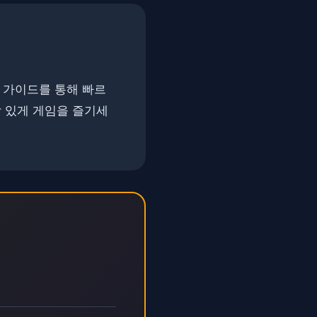
 이 가이드를 통해 빠르
감 있게 게임을 즐기세