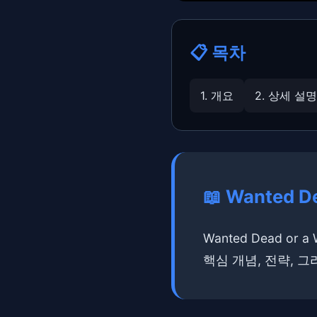
📋 목차
1. ​개요
2. ​상세 설명
📖 Wanted 
Wanted Dead o
핵심 개념, 전략, 