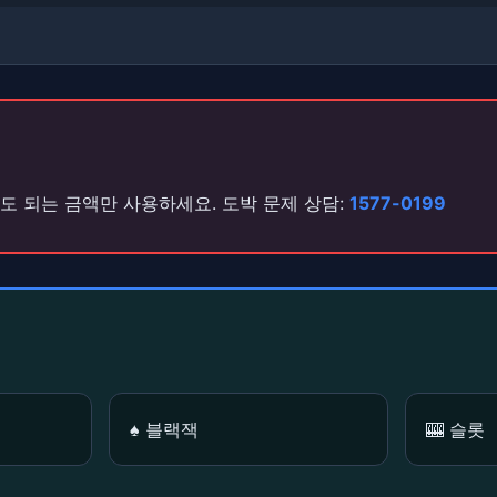
도 되는 금액만 사용하세요. ​도박 문제 상담:
1577-0199
♠️ 블랙잭
🎰 슬롯