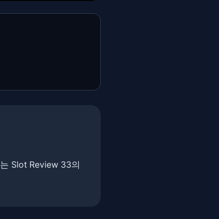
Slot Review 33의