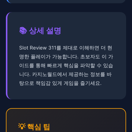
📚 상세 설명
Slot Review 311를 제대로 이해하면 더 현
명한 플레이가 가능합니다. ​​초보자도 이 가
이드를 통해 빠르게 핵심을 파악할 수 있습
니다. ​카지노월드에서 제공하는 정보를 바
탕으로 책임감 있게 게임을 즐기세요.
💡 핵심 팁