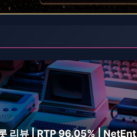
롯 리뷰 | RTP 96.05% | NetEnt