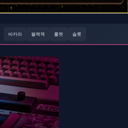
바카라
블랙잭
룰렛
슬롯