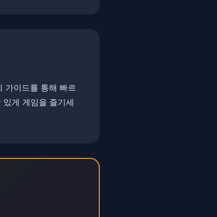
 이 가이드를 통해 빠르
감 있게 게임을 즐기세