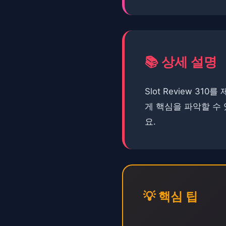
📚 상세 설명
Slot Review 3
게 핵심을 파악할 수
요.
💡 핵심 팁