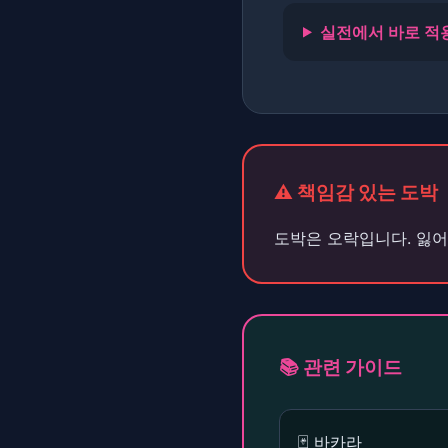
실전에서 바로 적
⚠️ 책임감 있는 도박
도박은 오락입니다. ​​잃
📚 관련 가이드
🃏 바카라