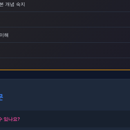
0 기본 개념 숙지
 이해
문
수 있나요?