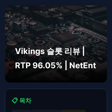
Vikings 슬롯 리뷰 |
RTP 96.05% | NetEnt
📋 목차