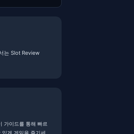
 Slot Review
 이 가이드를 통해 빠르
감 있게 게임을 즐기세