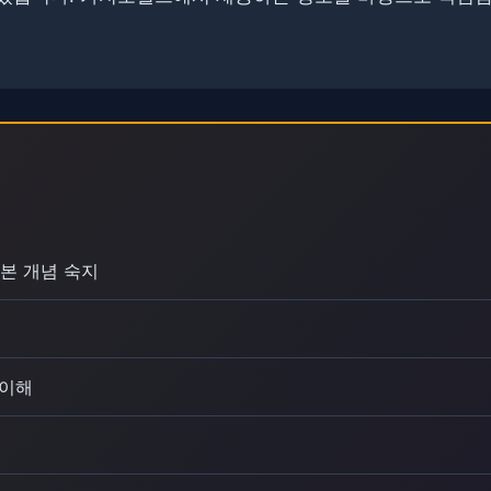
3 기본 개념 숙지
 이해