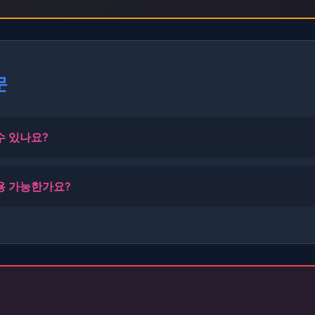
문
수 있나요?
용 가능한가요?