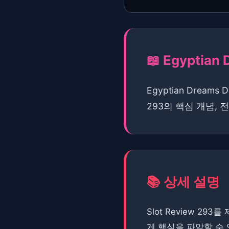
📖 Egyptia
Egyptian Drea
293의 핵심 개념, 
📚 상세 설명
Slot Review 
게 핵심을 파악할 수