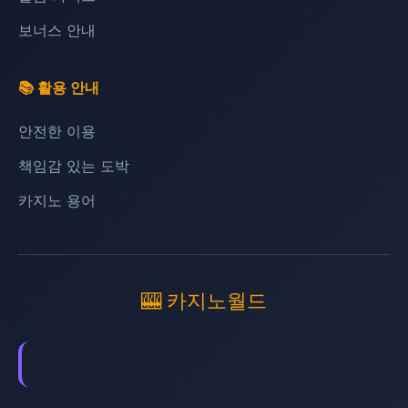
보너스 안내
📚 활용 안내
안전한 이용
책임감 있는 도박
카지노 용어
🎰 카지노월드