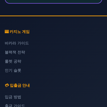
🎰 카지노 게임
바카라 가이드
블랙잭 전략
룰렛 공략
인기 슬롯
💳 입출금 안내
입금 방법
출금 가이드