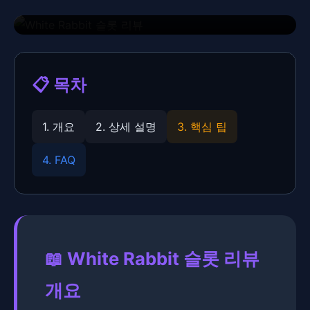
📋 목차
1. 개요
2. ​상세 설명
3. ​​핵심 팁
4. FAQ
📖 White Rabbit 슬롯 리뷰
개요