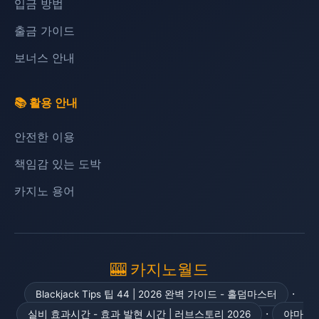
입금 방법
출금 가이드
보너스 안내
📚 활용 안내
안전한 이용
책임감 있는 도박
카지노 용어
🎰 카지노월드
·
Blackjack Tips 팁 44 | 2026 완벽 가이드 - 홀덤마스터
·
실비 효과시간 - 효과 발현 시간 | 러브스토리 2026
야마