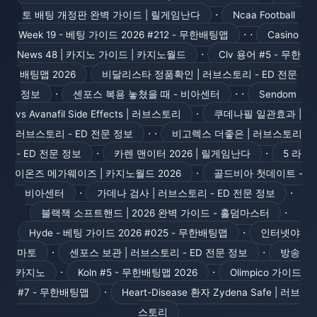
·
토 배팅 개정판 완벽 가이드 | 릴게임난다
Ncaa Football
· ·
Week 19 - 베팅 가이드 2026 #212 - 무한배팅맵
Casino
·
News 48 | 카지노 가이드 | 카지노월드
Clv 용어 #5 - 무한
배팅맵 2026
비달리스타 정품확인 | 러브스토리 - ED 전문
·
· ·
정보
센포스 복용 놓쳤을 때 - 비아센터
Sendom
·
vs Avanafil Side Effects | 러브스토리
쿠데나필 일관효과 |
· ·
러브스토리 - ED 전문 정보
비고렉스 더좋은 | 러브스토리
·
·
- ED 전문 정보
카렌 맨이터 2026 | 릴게임난다
5 라
·
이온즈 메가웨이즈 | 카지노월드 2026
골드비아 첫데이트 -
·
·
비아센터
가데나 검사 | 러브스토리 - ED 전문 정보
·
블랙잭 소프트핸드 | 2026 완벽 가이드 - 홀덤마스터
·
Hyde - 베팅 가이드 2026 #025 - 무한배팅맵
인터넷야
·
·
마토
센포스 보관 | 러브스토리 - ED 전문 정보
방송
·
·
카지노
Koln #5 - 무한배팅맵 2026
Olimpico 가이드
·
#7 - 무한배팅맵
Heart-Disease 환자 Zydena Safe | 러브
스토리