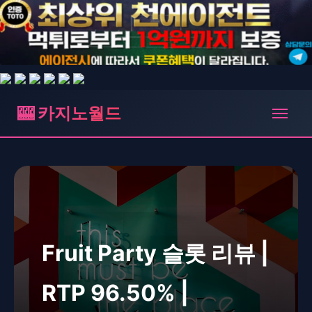
🎰 카지노월드
Fruit Party 슬롯 리뷰 |
RTP 96.50% |