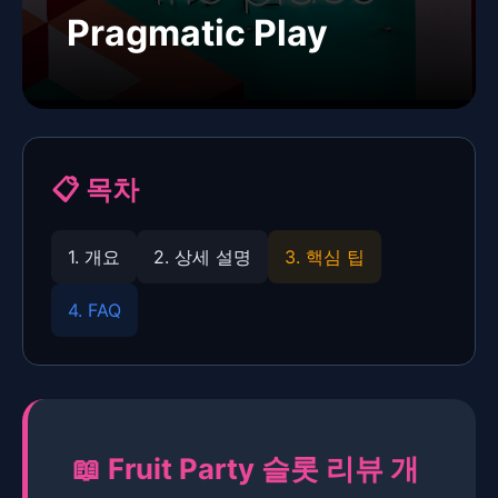
Pragmatic Play
📋 목차
1. ​개요
2. ​상세 설명
3. ​핵심 팁
4. FAQ
📖 Fruit Party 슬롯 리뷰 개