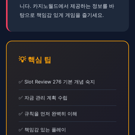
니다. ​​카지노월드에서 제공하는 정보를 바
탕으로 책임감 있게 게임을 즐기세요.
💡 핵심 팁
✅ Slot Review 276 기본 개념 숙지
✅ 자금 관리 계획 수립
✅ 규칙을 먼저 완벽히 이해
✅ 책임감 있는 플레이