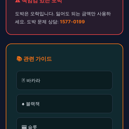
⚠️ 책임감 있는 도박
도박은 오락입니다. ​​잃어도 되는 금액만 사용하
세요. ​​도박 문제 상담:
1577-0199
📚 관련 가이드
🃏 바카라
♠️ 블랙잭
🎰 슬롯