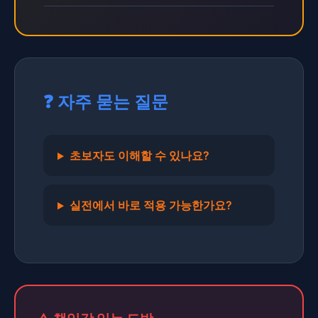
❓ 자주 묻는 질문
초보자도 이해할 수 있나요?
실전에서 바로 적용 가능한가요?