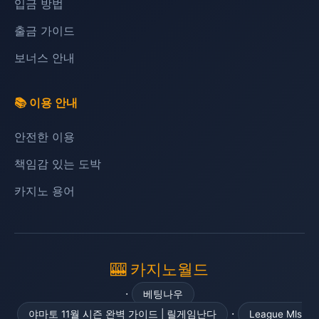
입금 방법
출금 가이드
보너스 안내
📚 이용 안내
안전한 이용
책임감 있는 도박
카지노 용어
🎰 카지노월드
·
베팅나우
·
야마토 11월 시즌 완벽 가이드 | 릴게임난다
League Mls