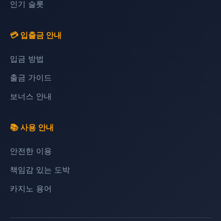
인기 슬롯
💳 입출금 안내
입금 방법
출금 가이드
보너스 안내
📚 사용 안내
안전한 이용
책임감 있는 도박
카지노 용어