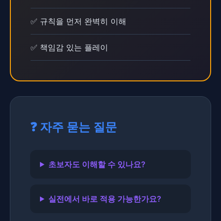
✅ 규칙을 먼저 완벽히 이해
✅ 책임감 있는 플레이
❓ 자주 묻는 질문
초보자도 이해할 수 있나요?
실전에서 바로 적용 가능한가요?