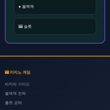
♠️ 블랙잭
🎰 슬롯
🎰 카지노 게임
바카라 가이드
블랙잭 전략
룰렛 공략