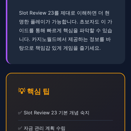
Slot Review 23를 제대로 이해하면 더 현
명한 플레이가 가능합니다. ​초보자도 이 가
이드를 통해 빠르게 핵심을 파악할 수 있습
니다. ​​카지노월드에서 제공하는 정보를 바
탕으로 책임감 있게 게임을 즐기세요.
💡 핵심 팁
✅ Slot Review 23 기본 개념 숙지
✅ 자금 관리 계획 수립