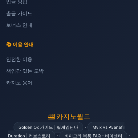
입금 방법
출금 가이드
보너스 안내
📚 이용 안내
안전한 이용
책임감 있는 도박
카지노 용어
🎰 카지노월드
·
Golden Ox 가이드 | 릴게임난다
Mvix vs Avanafil
·
·
Duration | 러브스토리
비아그라 복용 FAQ - 비아센터