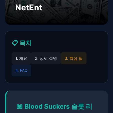
NetEnt
📋 목차
1. 개요
2. ​상세 설명
3. 핵심 팁
4. FAQ
📖 Blood Suckers 슬롯 리