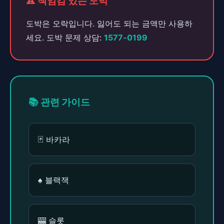
⚠️ 책임감 있는 도박
도박은 오락입니다. ​잃어도 되는 금액만 사용하
세요. 도박 문제 상담:
1577-0199
📚 관련 가이드
🃏 바카라
♠️ 블랙잭
🎰 슬롯