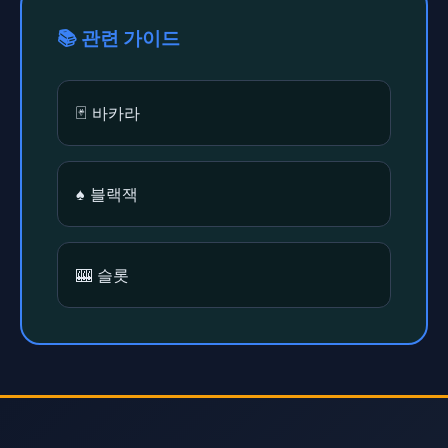
📚 관련 가이드
🃏 바카라
♠️ 블랙잭
🎰 슬롯