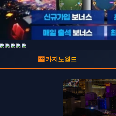
🎰 카지노월드