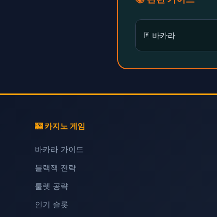
🃏 바카라
🎰 카지노 게임
바카라 가이드
블랙잭 전략
룰렛 공략
인기 슬롯