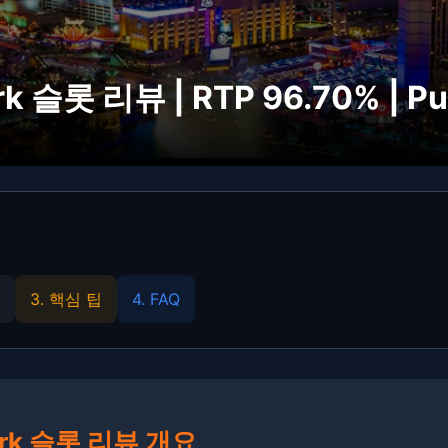
rk 슬롯 리뷰 | RTP 96.70% | P
3. ​핵심 팁
4. ​​FAQ
hark 슬롯 리뷰 개요