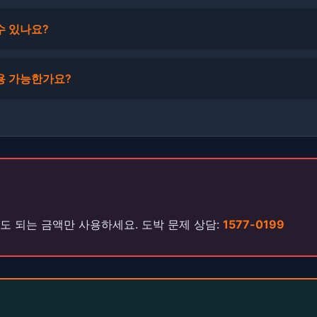
수 있나요?
용 가능한가요?
 되는 금액만 사용하세요. ​​도박 문제 상담:
1577-0199