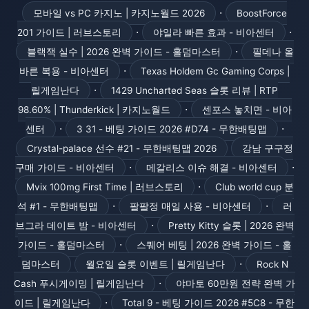
·
모바일 vs PC 카지노 | 카지노월드 2026
BoostForce
·
·
201 가이드 | 러브스토리
야일라 빠른 효과 - 비아센터
·
블랙잭 실수 | 2026 완벽 가이드 - 홀덤마스터
필데나 올
·
바른 복용 - 비아센터
Texas Holdem Gc Gaming Corps |
·
릴게임난다
1429 Uncharted Seas 슬롯 리뷰 | RTP
·
98.60% | Thunderkick | 카지노월드
센포스 놓치면 - 비아
·
·
센터
3 31 - 베팅 가이드 2026 #D74 - 무한배팅맵
Crystal-palace 선수 #21 - 무한배팅맵 2026
강남 구구정
·
·
구매 가이드 - 비아센터
메갈리스 이슈 해결 - 비아센터
·
Mvix 100mg First Time | 러브스토리
Club world cup 분
·
·
석 #1 - 무한배팅맵
팔팔정 매일 사용 - 비아센터
러
·
브그라 데이트 밤 - 비아센터
Pretty Kitty 슬롯 | 2026 완벽
·
가이드 - 홀덤마스터
스퀘어 베팅 | 2026 완벽 가이드 - 홀
·
덤마스터
월요일 슬롯 이벤트 | 릴게임난다
Rock N
·
Cash 푸시게이밍 | 릴게임난다
야마토 60만원 전략 완벽 가
·
이드 | 릴게임난다
Total 9 - 베팅 가이드 2026 #5C8 - 무한