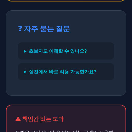
❓ 자주 묻는 질문
초보자도 이해할 수 있나요?
실전에서 바로 적용 가능한가요?
⚠️ 책임감 있는 도박