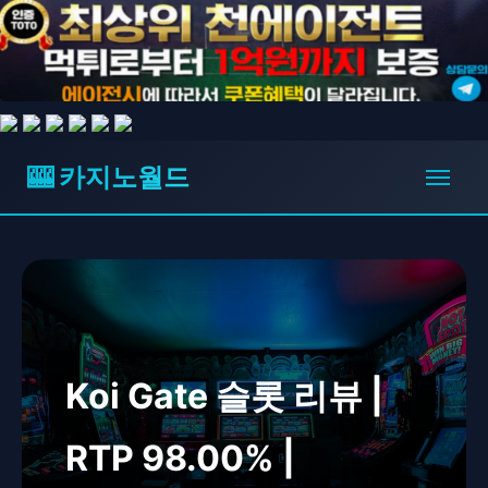
🎰 카지노월드
Koi Gate 슬롯 리뷰 |
RTP 98.00% |