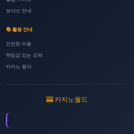
보너스 안내
📚 활용 안내
안전한 이용
책임감 있는 도박
카지노 용어
🎰 카지노월드