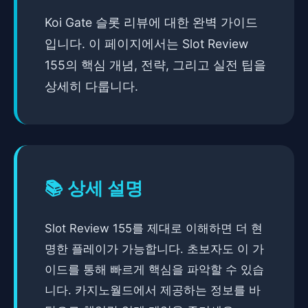
Koi Gate 슬롯 리뷰에 대한 완벽 가이드
입니다. ​​이 페이지에서는 Slot Review
155의 핵심 개념, 전략, 그리고 실전 팁을
상세히 다룹니다.
📚 상세 설명
Slot Review 155를 제대로 이해하면 더 현
명한 플레이가 가능합니다. ​​초보자도 이 가
이드를 통해 빠르게 핵심을 파악할 수 있습
니다. ​​카지노월드에서 제공하는 정보를 바