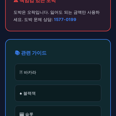
⚠️ 책임감 있는 도박
도박은 오락입니다. 잃어도 되는 금액만 사용하
세요. ​도박 문제 상담:
1577-0199
📚 관련 가이드
🃏 바카라
♠️ 블랙잭
🎰 슬롯