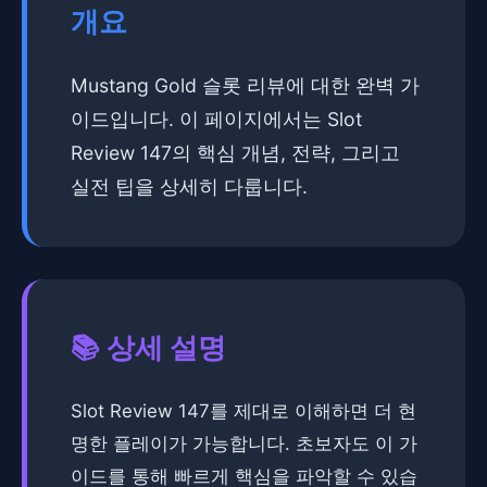
개요
Mustang Gold 슬롯 리뷰에 대한 완벽 가
이드입니다. 이 페이지에서는 Slot
Review 147의 핵심 개념, 전략, 그리고
실전 팁을 상세히 다룹니다.
📚 상세 설명
Slot Review 147를 제대로 이해하면 더 현
명한 플레이가 가능합니다. ​​초보자도 이 가
이드를 통해 빠르게 핵심을 파악할 수 있습