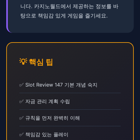
니다. ​카지노월드에서 제공하는 정보를 바
탕으로 책임감 있게 게임을 즐기세요.
💡 핵심 팁
✅ Slot Review 147 기본 개념 숙지
✅ 자금 관리 계획 수립
✅ 규칙을 먼저 완벽히 이해
✅ 책임감 있는 플레이