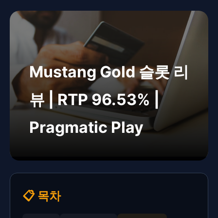
Mustang Gold 슬롯 리
뷰 | RTP 96.53% |
Pragmatic Play
📋 목차