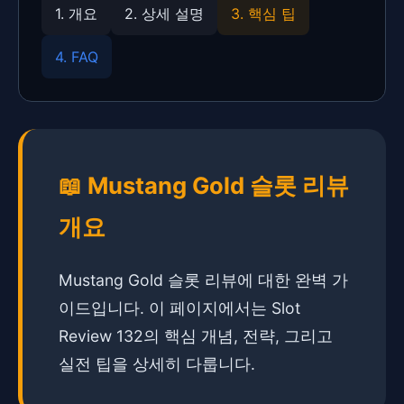
1. ​​개요
2. ​​상세 설명
3. ​핵심 팁
4. ​FAQ
📖 Mustang Gold 슬롯 리뷰
개요
Mustang Gold 슬롯 리뷰에 대한 완벽 가
이드입니다. ​이 페이지에서는 Slot
Review 132의 핵심 개념, 전략, 그리고
실전 팁을 상세히 다룹니다.