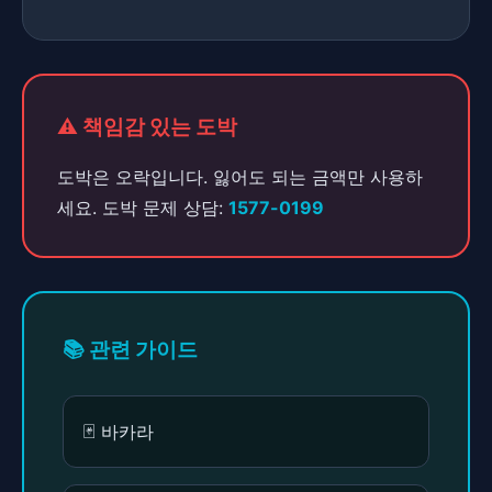
⚠️ 책임감 있는 도박
도박은 오락입니다. ​​잃어도 되는 금액만 사용하
세요. 도박 문제 상담:
1577-0199
📚 관련 가이드
🃏 바카라