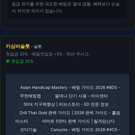
등급 유지를 위한 과도한 베팅은 절대 금물. 혜택보다 손실
이 커지면 의미가 없습니다.
카심바슬롯
- 슬롯
첫입금 20% · 매일첫입금 +5% · 10년 무사고.
🎁 첫입금 20%
Asian Handicap Mastery - 베팅 가이드 2026 #8D5 -
·
·
무한배팅맵
필데나 단기 사용 - 비아센터
·
50대 지구력향상 | 러브스토리 - ED 전문 정보
Drill That Gold 완벽 가이드 | 2026 완벽 가이드 - 홀덤
·
마스터
야마토 5연타 완벽 가이드 | 릴게임난다
·
섯다기술
Canucks - 베팅 가이드 2026 #4C5 -