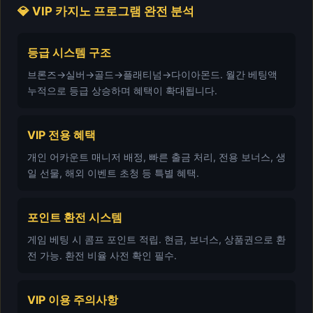
💎 VIP 카지노 프로그램 완전 분석
등급 시스템 구조
브론즈→실버→골드→플래티넘→다이아몬드. 월간 베팅액
누적으로 등급 상승하며 혜택이 확대됩니다.
VIP 전용 혜택
개인 어카운트 매니저 배정, 빠른 출금 처리, 전용 보너스, 생
일 선물, 해외 이벤트 초청 등 특별 혜택.
포인트 환전 시스템
게임 베팅 시 콤프 포인트 적립. 현금, 보너스, 상품권으로 환
전 가능. 환전 비율 사전 확인 필수.
VIP 이용 주의사항