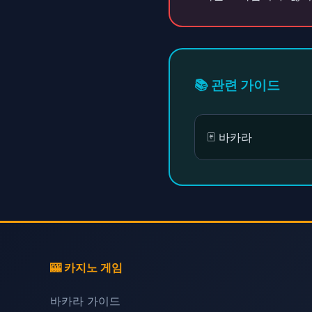
📚 관련 가이드
🃏 바카라
🎰 카지노 게임
바카라 가이드