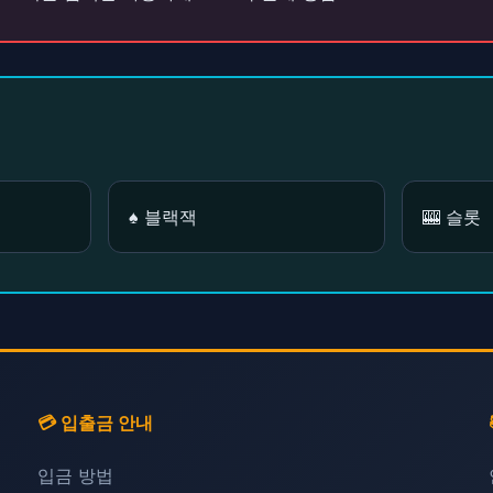
♠️ 블랙잭
🎰 슬롯
💳 입출금 안내
입금 방법