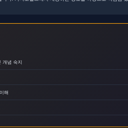
 기본 개념 숙지
 이해