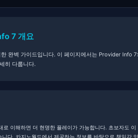
Info 7 개요
7에 대한 완벽 가이드입니다. 이 페이지에서는 Provider Info
세히 다룹니다.
 7를 제대로 이해하면 더 현명한 플레이가 가능합니다. ​초보자도
습니다. 카지노월드에서 제공하는 정보를 바탕으로 책임감 있