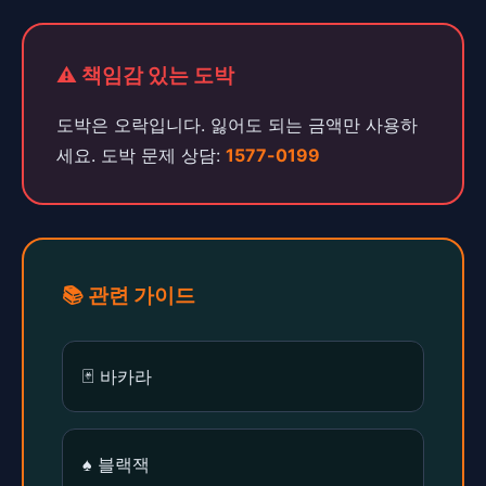
⚠️ 책임감 있는 도박
도박은 오락입니다. ​잃어도 되는 금액만 사용하
세요. ​​도박 문제 상담:
1577-0199
📚 관련 가이드
🃏 바카라
♠️ 블랙잭