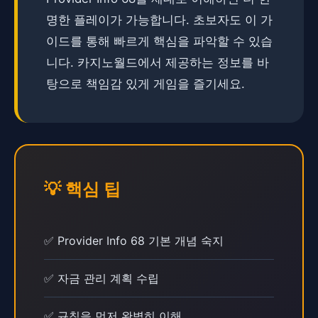
명한 플레이가 가능합니다. ​초보자도 이 가
이드를 통해 빠르게 핵심을 파악할 수 있습
니다. 카지노월드에서 제공하는 정보를 바
탕으로 책임감 있게 게임을 즐기세요.
💡 핵심 팁
✅ Provider Info 68 기본 개념 숙지
✅ 자금 관리 계획 수립
✅ 규칙을 먼저 완벽히 이해