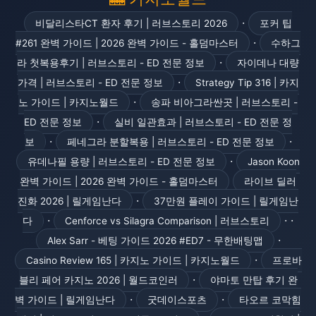
·
비달리스타CT 환자 후기 | 러브스토리 2026
포커 팁
·
#261 완벽 가이드 | 2026 완벽 가이드 - 홀덤마스터
수하그
·
라 첫복용후기 | 러브스토리 - ED 전문 정보
자이데나 대량
·
가격 | 러브스토리 - ED 전문 정보
Strategy Tip 316 | 카지
·
노 가이드 | 카지노월드
송파 비아그라싼곳 | 러브스토리 -
·
ED 전문 정보
실비 일관효과 | 러브스토리 - ED 전문 정
·
·
보
페네그라 분할복용 | 러브스토리 - ED 전문 정보
·
유데나필 용량 | 러브스토리 - ED 전문 정보
Jason Koon
완벽 가이드 | 2026 완벽 가이드 - 홀덤마스터
라이브 딜러
·
진화 2026 | 릴게임난다
37만원 플레이 가이드 | 릴게임난
·
· ·
다
Cenforce vs Silagra Comparison | 러브스토리
·
Alex Sarr - 베팅 가이드 2026 #ED7 - 무한배팅맵
·
Casino Review 165 | 카지노 가이드 | 카지노월드
프로바
·
블리 페어 카지노 2026 | 월드코인러
야마토 만탑 후기 완
·
·
벽 가이드 | 릴게임난다
굿데이스포츠
타오르 코막힘